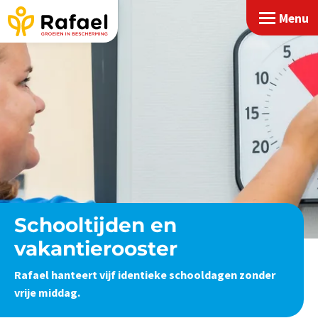
Menu
Schooltijden en
vakantierooster
Rafael hanteert vijf identieke schooldagen zonder
vrije middag.