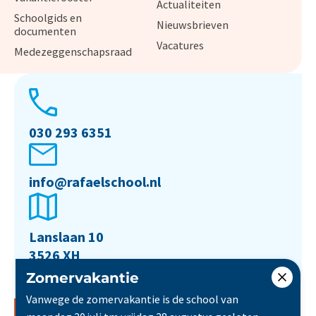
Actualiteiten
Schoolgids en
Nieuwsbrieven
documenten
Vacatures
Medezeggenschapsraad
030 293 6351
info@rafaelschool.nl
Lanslaan 10
3526 XH
Utrecht
Zomervakantie
Vanwege de zomervakantie is de school van